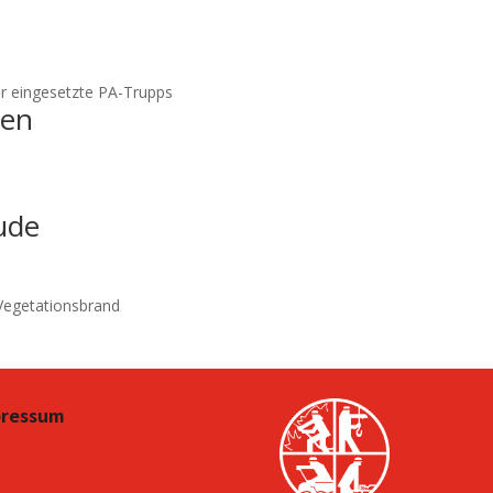
ür eingesetzte PA-Trupps
ien
ude
Vegetationsbrand
pressum