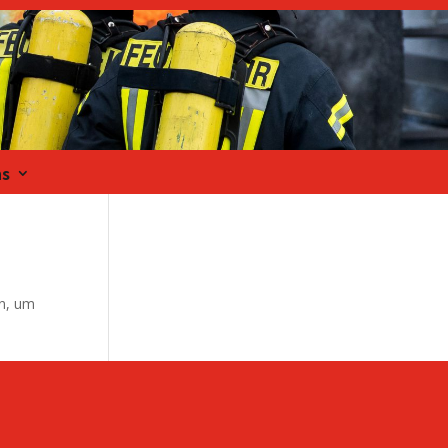
ns
en, um