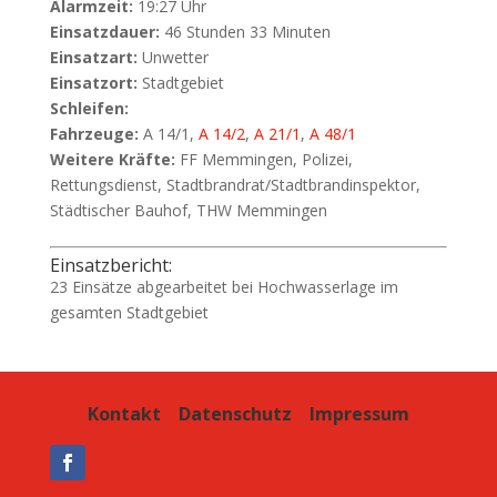
Alarmzeit:
19:27 Uhr
Einsatzdauer:
46 Stunden 33 Minuten
Einsatzart:
Unwetter
Einsatzort:
Stadtgebiet
Schleifen:
Fahrzeuge:
A 14/1,
A 14/2
,
A 21/1
,
A 48/1
Weitere Kräfte:
FF Memmingen, Polizei,
Rettungsdienst, Stadtbrandrat/Stadtbrandinspektor,
Städtischer Bauhof, THW Memmingen
Einsatzbericht:
23 Einsätze abgearbeitet bei Hochwasserlage im
gesamten Stadtgebiet
Kontakt
Datenschutz
Impressum