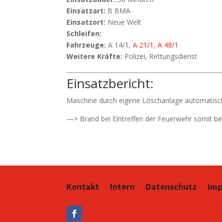
Einsatzart:
B BMA
Einsatzort:
Neue Welt
Schleifen:
Fahrzeuge:
A 14/1,
A 21/1
,
A 48/1
Weitere Kräfte:
Polizei, Rettungsdienst
Einsatzbericht:
Maschine durch eigene Löschanlage automatisc
—> Brand bei Eintreffen der Feuerwehr somit be
Kontakt
Intern
Datenschutz
Im